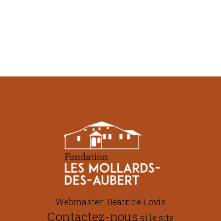
Webmaster: Béatrice Lovis
Contactez-nous
si le site