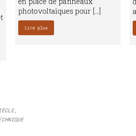
en place de panneaux
photovoltaïques pour […]
t
Lire plus
“
OUS SOMMES PARTICULIÈREMENT INTÉRESSÉS PAR L
SSES NATURELLES DE CE DOMAINE DÉFRICHÉ DÈS 
DU 17E SIÈCLE PAR LA FAMILLE AUBERT.