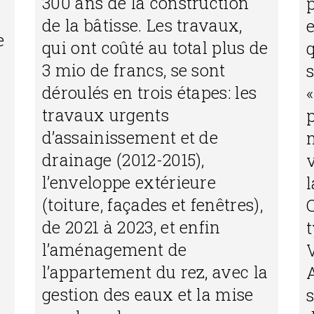
300 ans de la construction
de la bâtisse. Les travaux,
e
qui ont coûté au total plus de
q
3 mio de francs, se sont
s
déroulés en trois étapes: les
«
travaux urgents
d’assainissement et de
drainage (2012-2015),
l’enveloppe extérieure
l
(toiture, façades et fenêtres),
de 2021 à 2023, et enfin
t
l’aménagement de
l’appartement du rez, avec la
A
gestion des eaux et la mise
s