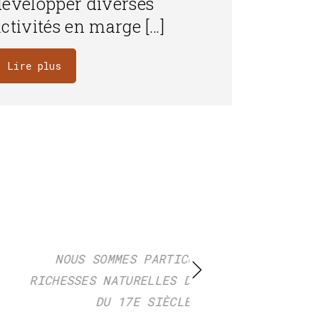
développer diverses
activités en marge […]
Lire plus
ES
LA FIN